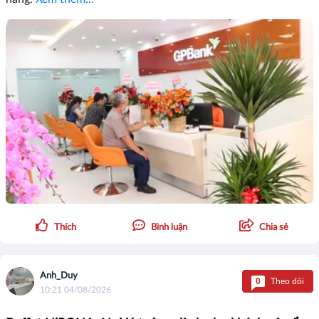
Thích
Bình luận
Chia sẻ
Anh_Duy
0
Theo dõi
10:21 04/08/2026