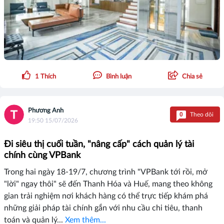
1
Thích
Bình luận
Chia sẻ
Phương Anh
0
Theo dõi
19:50 15/07/2026
Đi siêu thị cuối tuần, "nâng cấp" cách quản lý tài
chính cùng VPBank
Trong hai ngày 18-19/7, chương trình "VPBank tới rồi, mở
"lời" ngay thôi" sẽ đến Thanh Hóa và Huế, mang theo không
gian trải nghiệm nơi khách hàng có thể trực tiếp khám phá
những giải pháp tài chính gắn với nhu cầu chi tiêu, thanh
toán và quản lý...
Xem thêm...