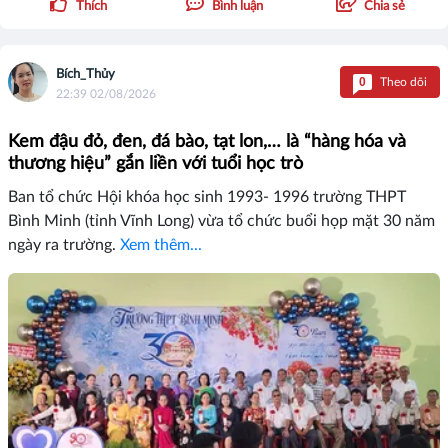
Thích
Bình luận
Chia sẻ
Bích_Thủy
0
Theo dõi
22:39 02/08/2026
Kem đậu đỏ, đen, đá bào, tạt lon,… là “hàng hóa và
thương hiệu” gắn liền với tuổi học trò
Ban tổ chức Hội khóa học sinh 1993- 1996 trường THPT
Bình Minh (tỉnh Vĩnh Long) vừa tổ chức buổi họp mặt 30 năm
ngày ra trường.
Xem thêm...