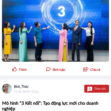
Thích
Bình luận
Chia sẻ
Bích_Thủy
0
Theo dõi
11:36 20/07/2026
Mô hình “3 Kết nối”: Tạo động lực mới cho doanh
nghiệp