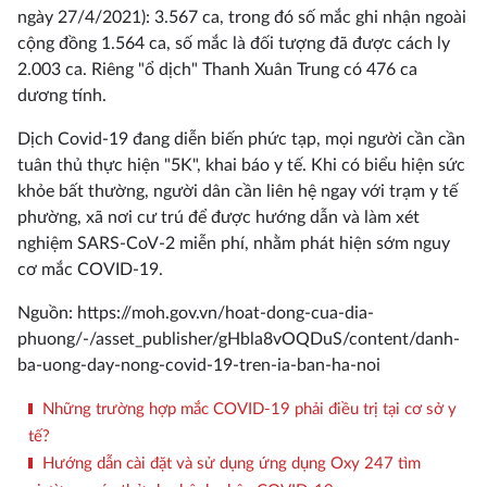
ngày 27/4/2021): 3.567 ca, trong đó số mắc ghi nhận ngoài
cộng đồng 1.564 ca, số mắc là đối tượng đã được cách ly
2.003 ca. Riêng "ổ dịch" Thanh Xuân Trung có 476 ca
dương tính.
Dịch Covid-19 đang diễn biến phức tạp, mọi người cần cần
tuân thủ thực hiện "5K", khai báo y tế. Khi có biểu hiện sức
khỏe bất thường, người dân cần liên hệ ngay với trạm y tế
phường, xã nơi cư trú để được hướng dẫn và làm xét
nghiệm SARS-CoV-2 miễn phí, nhằm phát hiện sớm nguy
cơ mắc COVID-19.
Nguồn: https://moh.gov.vn/hoat-dong-cua-dia-
phuong/-/asset_publisher/gHbla8vOQDuS/content/danh-
ba-uong-day-nong-covid-19-tren-ia-ban-ha-noi
Những trường hợp mắc COVID-19 phải điều trị tại cơ sở y
tế?
Hướng dẫn cài đặt và sử dụng ứng dụng Oxy 247 tìm