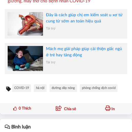
giường, máy thở cho bệnh nhân COVID-19
Đây là cách giúp chị em kiểm soát u xơ tử
cung từ sớm an toàn hiệu quả
Tài trợ
Mách mẹ giải pháp giúp cải thiện giấc ngủ
ở trẻ hay tăng động
Tài trợ
COVID-19
hà nội
đường dây nóng
phòng chống dịch covid
0
Thích
Chia sẻ
In
Bình luận