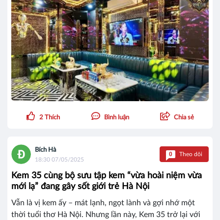
2
Thích
Bình luận
Chia sẻ
Bích Hà
0
Theo dõi
18:30 07/05/2025
Kem 35 cùng bộ sưu tập kem “vừa hoài niệm vừa
mới lạ” đang gây sốt giới trẻ Hà Nội
Vẫn là vị kem ấy – mát lạnh, ngọt lành và gợi nhớ một
thời tuổi thơ Hà Nội. Nhưng lần này, Kem 35 trở lại với