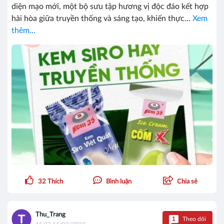
diện mạo mới, một bộ sưu tập hương vị độc đáo kết hợp
hài hòa giữa truyền thống và sáng tạo, khiến thực...
Xem
thêm...
32
Thích
Bình luận
Chia sẻ
Thu_Trang
1
Theo dõi