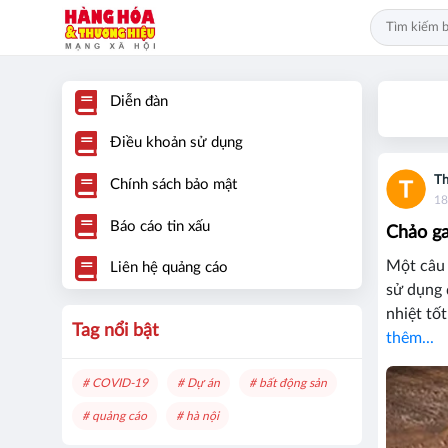
Diễn đàn
Điều khoản sử dụng
Th
Chính sách bảo mật
18
Báo cáo tin xấu
Chảo ga
Một câu 
Liên hệ quảng cáo
sử dụng 
nhiệt tốt
Tag nổi bật
thêm...
# COVID-19
# Dự án
# bất động sản
# quảng cáo
# hà nội