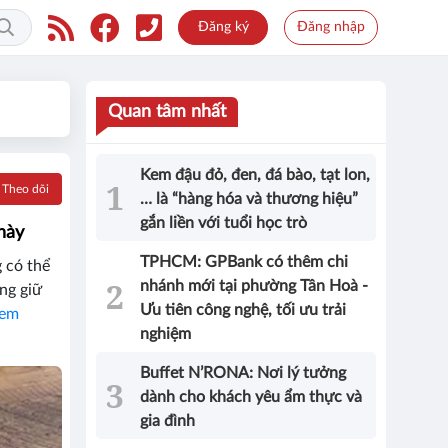
Đăng ký
Đăng nhập
Quan tâm nhất
Kem đậu đỏ, đen, đá bào, tạt lon,
Theo dõi
… là “hàng hóa và thương hiệu”
gắn liền với tuổi học trò
này
TPHCM: GPBank có thêm chi
 có thể
nhánh mới tại phường Tân Hoà -
ng giữ
Ưu tiên công nghệ, tối ưu trải
em
nghiệm
Buffet N’RONA: Nơi lý tưởng
dành cho khách yêu ẩm thực và
gia đình