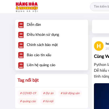
Diễn đàn
Điều khoản sử dụng
ho
Chính sách bảo mật
20
Báo cáo tin xấu
Cùng W8
Python l
Liên hệ quảng cáo
Dễ hiểu 
tính năn
Tag nổi bật
# COVID-19
# Dự án
# bất động sản
# quảng cáo
# hà nội