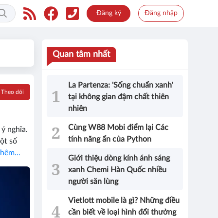
Đăng ký
Đăng nhập
Quan tâm nhất
La Partenza: 'Sống chuẩn xanh'
Theo dõi
tại không gian đậm chất thiên
nhiên
Cùng W88 Mobi điểm lại Các
ý nghĩa.
tính năng ẩn của Python
ột số
hêm...
Giới thiệu dòng kính ánh sáng
xanh Chemi Hàn Quốc nhiều
người săn lùng
Vietlott mobile là gì? Những điều
cần biết về loại hình đổi thưởng