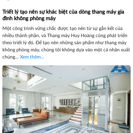
Triết lý tạo nên sự khác biệt của dòng thang máy gia
đình không phòng máy
Một công trình vững chắc được tạo nên từ sự gắn kết của
nhiều thành phần, và Thang máy Huy Hoàng cũng phát triển
theo triết lý đó. Để tạo nên những sản phẩm như thang máy
không phòng máy, chúng tôi không dựa vào một cá nhân xuất
chúng...
Xem thêm...