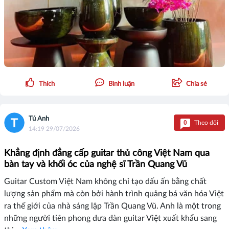
Thích
Bình luận
Chia sẻ
Tú Anh
0
Theo dõi
14:19 29/07/2026
Khẳng định đẳng cấp guitar thủ công Việt Nam qua
bàn tay và khối óc của nghệ sĩ Trần Quang Vũ
Guitar Custom Việt Nam không chỉ tạo dấu ấn bằng chất
lượng sản phẩm mà còn bởi hành trình quảng bá văn hóa Việt
ra thế giới của nhà sáng lập Trần Quang Vũ. Anh là một trong
những người tiên phong đưa đàn guitar Việt xuất khẩu sang