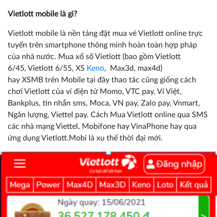
Vietlott mobile là gì?
Vietlott mobile là nền tảng đặt mua vé Vietlott online trực
tuyến trên smartphone thông minh hoàn toàn hợp pháp
của nhà nước. Mua xổ số Vietlott (bao gồm Vietlott
6/45, Vietlott 6/55, XS
Keno
, Max3d, max4d)
hay XSMB trên Mobile tại đây thao tác cũng giống cách
chơi Vietlott của ví điện tử Momo, VTC pay, Ví Việt,
Bankplus, tin nhắn sms, Moca, VN pay, Zalo pay, Vnmart,
Ngân lượng, Viettel pay. Cách Mua Vietlott online qua SMS
các nhà mạng Viettel, Mobifone hay VinaPhone hay qua
ứng dụng Vietlott.Mobi là xu thế thời đại mới.