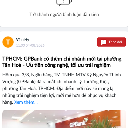
Trở thành người bình luận đầu tiên
Vĩnh Hy
0
Theo dõi
11:03 04/08/2026
TPHCM: GPBank có thêm chi nhánh mới tại phường
Tân Hoà - Ưu tiên công nghệ, tối ưu trải nghiệm
Hôm qua 3/8, Ngân hàng TM TNHH MTV Kỷ Nguyên Thịnh
Vượng (GPBank) đã ra mắt chi nhánh Lý Thường Kiệt,
phường Tân Hoà, TPHCM. Địa điểm mới này sẽ mang lại
những trải nghiệm tiện lợi, mới mẻ hơn để phục vụ khách
hàng.
Xem thêm...