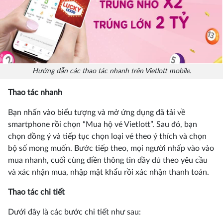
Hướng dẫn các thao tác nhanh trên Vietlott mobile.
Thao tác nhanh
Bạn nhấn vào biểu tượng và mở ứng dụng đã tải về
smartphone rồi chọn “Mua hộ vé Vietlott”. Sau đó, bạn
chọn đồng ý và tiếp tục chọn loại vé theo ý thích và chọn
bộ số mong muốn. Bước tiếp theo, mọi người nhấp vào vào
mua nhanh, cuối cùng điền thông tin đầy đủ theo yêu cầu
và xác nhận mua, nhập mật khẩu rồi xác nhận thanh toán.
Thao tác chi tiết
Dưới đây là các bước chi tiết như sau: