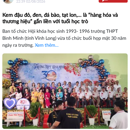
22:39 02/08/2026
Kem đậu đỏ, đen, đá bào, tạt lon,… là “hàng hóa và
thương hiệu” gắn liền với tuổi học trò
Ban tổ chức Hội khóa học sinh 1993- 1996 trường THPT
Bình Minh (tỉnh Vĩnh Long) vừa tổ chức buổi họp mặt 30 năm
ngày ra trường.
Xem thêm...