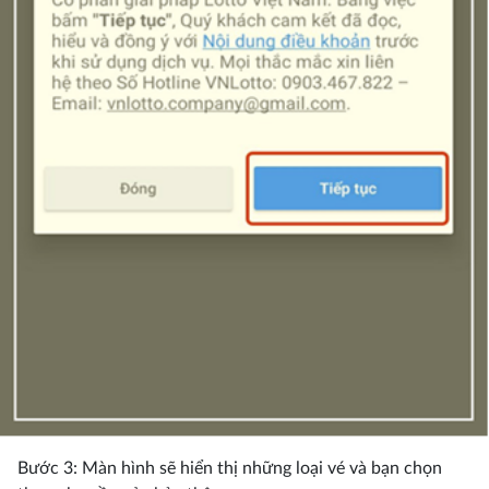
Bước 3: Màn hình sẽ hiển thị những loại vé và bạn chọn