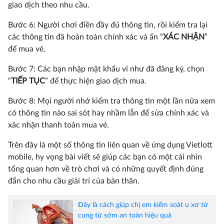
giao dịch theo nhu cầu.
Bước 6: Người chơi điền đầy đủ thông tin, rồi kiểm tra lại
các thông tin đã hoàn toàn chính xác và ấn “
XÁC NHẬN
”
để mua vé.
Bước 7: Các bạn nhập mật khẩu ví như đã đăng ký, chọn
“
TIẾP TỤC
” để thực hiện giao dịch mua.
Bước 8: Mọi người nhớ kiểm tra thông tin một lần nữa xem
có thông tin nào sai sót hay nhầm lẫn để sửa chính xác và
xác nhận thanh toán mua vé.
Trên đây là một số thông tin liên quan về ứng dụng Vietlott
mobile, hy vọng bài viết sẽ giúp các bạn có một cái nhìn
tổng quan hơn về trò chơi và có những quyết định đúng
đắn cho nhu cầu giải trí của bản thân.
Đây là cách giúp chị em kiểm soát u xơ tử
cung từ sớm an toàn hiệu quả