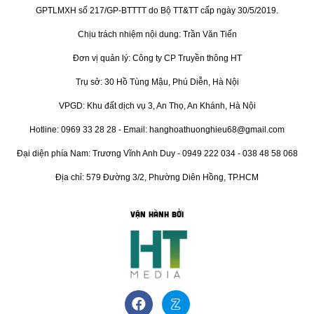
GPTLMXH số 217/GP-BTTTT do Bộ TT&TT cấp ngày 30/5/2019.
Chịu trách nhiệm nội dung: Trần Văn Tiến
Đơn vị quản lý: Công ty CP Truyền thông HT
Trụ sở: 30 Hồ Tùng Mậu, Phú Diễn, Hà Nội
VPGD: Khu đất dịch vụ 3, An Thọ, An Khánh, Hà Nội
Hotline: 0969 33 28 28 - Email: hanghoathuonghieu68@gmail.com
Đại diện phía Nam: Trương Vĩnh Anh Duy - 0949 222 034 - 038 48 58 068
Địa chỉ: 579 Đường 3/2, Phường Diên Hồng, TP.HCM
VẬN HÀNH BỞI