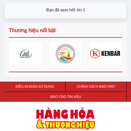
Bạn đã xem hết tin :(
Thương hiệu nổi bật
ĐIỀU KHOẢN SỬ DỤNG
CHÍNH SÁCH BẢO MẬT
BÁO CÁO TIN XẤU