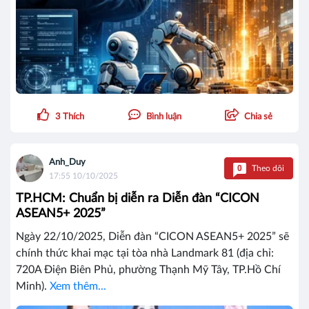
3
Thích
Bình luận
Chia sẻ
Anh_Duy
0
Theo dõi
17:55 10/10/2025
TP.HCM: Chuẩn bị diễn ra Diễn đàn “CICON
ASEAN5+ 2025”
Ngày 22/10/2025, Diễn đàn “CICON ASEAN5+ 2025” sẽ
chính thức khai mạc tại tòa nhà Landmark 81 (địa chỉ:
720A Điện Biên Phủ, phường Thạnh Mỹ Tây, TP.Hồ Chí
Minh).
Xem thêm...