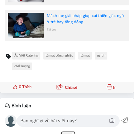
Mách mẹ giải pháp giúp cải thiện giấc ngủ
ở trẻ hay tăng động
Tài trợ
Âu Việt Catering
tủ mát công nghiệp
tủ mát
uy tín
chất lượng
0
Thích
Chia sẻ
In
Bình luận