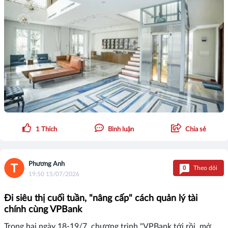
1
Thích
Bình luận
Chia sẻ
Phương Anh
0
Theo dõi
19:50 15/07/2026
Đi siêu thị cuối tuần, "nâng cấp" cách quản lý tài
chính cùng VPBank
Trong hai ngày 18-19/7, chương trình "VPBank tới rồi, mở