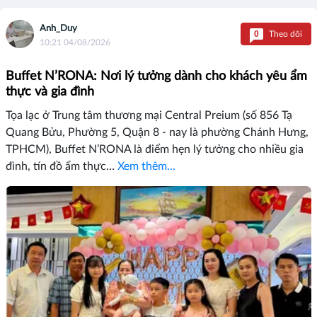
Anh_Duy
0
Theo dõi
10:21 04/08/2026
Buffet N’RONA: Nơi lý tưởng dành cho khách yêu ẩm
thực và gia đình
Tọa lạc ở Trung tâm thương mại Central Preium (số 856 Tạ
Quang Bửu, Phường 5, Quận 8 - nay là phường Chánh Hưng,
TPHCM), Buffet N’RONA là điểm hẹn lý tưởng cho nhiều gia
đình, tín đồ ẩm thực…
Xem thêm...