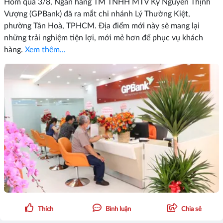
Hôm qua 3/8, Ngân hàng TM TNHH MTV Kỷ Nguyên Thịnh
Vượng (GPBank) đã ra mắt chi nhánh Lý Thường Kiệt,
phường Tân Hoà, TPHCM. Địa điểm mới này sẽ mang lại
những trải nghiệm tiện lợi, mới mẻ hơn để phục vụ khách
hàng.
Xem thêm...
Thích
Bình luận
Chia sẻ