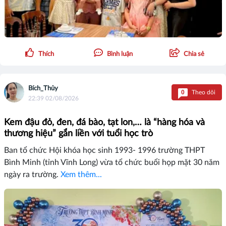
Thích
Bình luận
Chia sẻ
Bích_Thủy
0
Theo dõi
22:39 02/08/2026
Kem đậu đỏ, đen, đá bào, tạt lon,… là “hàng hóa và
thương hiệu” gắn liền với tuổi học trò
Ban tổ chức Hội khóa học sinh 1993- 1996 trường THPT
Bình Minh (tỉnh Vĩnh Long) vừa tổ chức buổi họp mặt 30 năm
ngày ra trường.
Xem thêm...