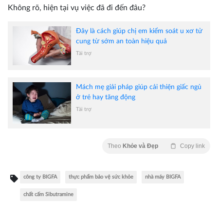
Không rõ, hiện tại vụ việc đã đi đến đâu?
Đây là cách giúp chị em kiểm soát u xơ tử
cung từ sớm an toàn hiệu quả
Tài trợ
Mách mẹ giải pháp giúp cải thiện giấc ngủ
ở trẻ hay tăng động
Tài trợ
Theo
Khỏe và Đẹp
Copy link
công ty BIGFA
thực phẩm bảo vệ sức khỏe
nhà máy BIGFA
chất cấm Sibutramine