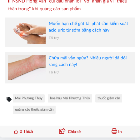
NSND Hồng Vân "cúi đầu nhận lỗi" với khán giả vì "thiếu
thận trọng" khi quảng cáo sản phẩm
Muốn hạn chế gút tái phát cần kiểm soát
acid uric từ sớm bằng cách này
Tài trợ
Chữa mãi vẫn ngứa? Nhiều người đã đổi
sang cách này!
Tài trợ
Mai Phương Thúy
hoa hậu Mai Phương Thúy
thuốc giảm cân
quảng cáo thuốc giảm cân
0
Thích
Chia sẻ
In