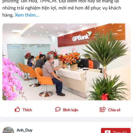
phường Tân Hoà, TPHCM. Địa điểm mới này sẽ mang lại
những trải nghiệm tiện lợi, mới mẻ hơn để phục vụ khách
hàng.
Xem thêm...
Thích
Bình luận
Chia sẻ
Anh_Duy
0
Theo dõi