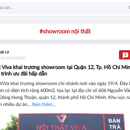
#showroom nội thất
ật Lê
0
:10 21/04/2022
t Viva khai trương showroom tại Quận 12, Tp. Hồ Chí Min
trình ưu đãi hấp dẫn
 ViVa khai trương showroom chi nhánh mới vào ngày 19/4. Đây 
 có diện tích rộng 600m2, tọa lạc tại địa chỉ số 606 Nguyễn V
Đông Hưng Thuận, quận 12, thành phố Hồ Chí Minh. Khu vực n
n nhiều dự án...
Xem thêm...