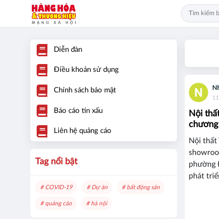
Diễn đàn
Điều khoản sử dụng
Nh
Chính sách bảo mật
11
Báo cáo tin xấu
Nội thấ
chương 
Liên hệ quảng cáo
Nội thất
showroom
Tag nổi bật
phường 
phát triể
# COVID-19
# Dự án
# bất động sản
# quảng cáo
# hà nội