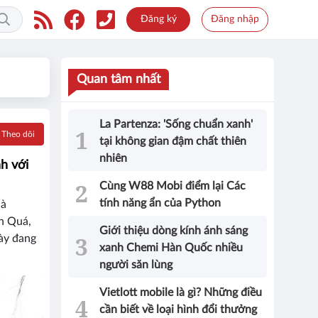
Đăng ký
Đăng nhập
Quan tâm nhất
La Partenza: 'Sống chuẩn xanh'
Theo dõi
tại không gian đậm chất thiên
nhiên
h với
Cùng W88 Mobi điểm lại Các
tính năng ẩn của Python
là
ăn Quá,
Giới thiệu dòng kính ánh sáng
ày đang
xanh Chemi Hàn Quốc nhiều
người săn lùng
Vietlott mobile là gì? Những điều
cần biết về loại hình đổi thưởng