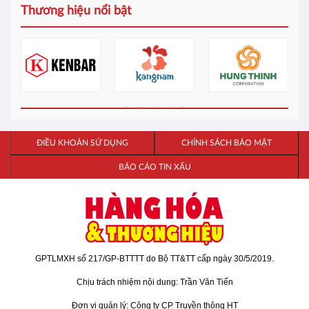
TPHCM: GPBank có thêm chi nhánh mới tại phường
Tân Hoà - Ưu tiên công nghệ, tối ưu trải nghiệm
Hôm qua 3/8, Ngân hàng TM TNHH MTV Kỷ Nguyên Thịnh
Vượng (GPBank) đã ra mắt chi nhánh Lý Thường Kiệt,
phường Tân Hoà, TPHCM. Địa điểm mới này sẽ mang lại
những trải nghiệm tiện lợi, mới mẻ hơn để phục vụ khách
hàng.
Xem thêm...