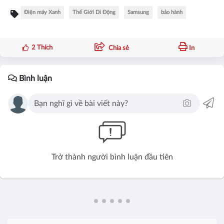
Điện máy Xanh
Thế Giới Di Động
Samsung
bảo hành
2
Thích
Chia sẻ
In
Bình luận
Trở thành người bình luận đầu tiên
Vĩnh Hy
0
Theo dõi
11:03 04/08/2026