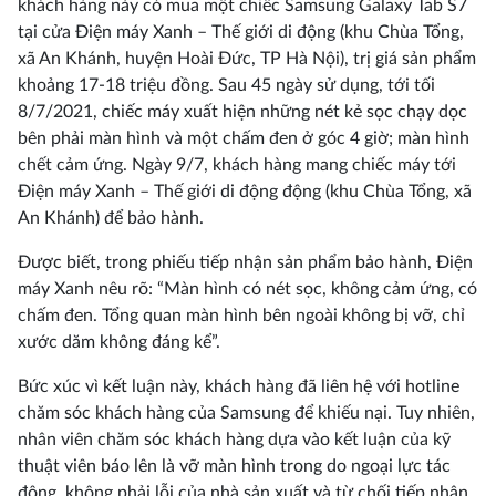
khách hàng này có mua một chiếc Samsung Galaxy Tab S7
tại cửa Điện máy Xanh – Thế giới di động (khu Chùa Tổng,
xã An Khánh, huyện Hoài Đức, TP Hà Nội), trị giá sản phẩm
khoảng 17-18 triệu đồng. Sau 45 ngày sử dụng, tới tối
8/7/2021, chiếc máy xuất hiện những nét kẻ sọc chạy dọc
bên phải màn hình và một chấm đen ở góc 4 giờ; màn hình
chết cảm ứng. Ngày 9/7, khách hàng mang chiếc máy tới
Điện máy Xanh – Thế giới di động động (khu Chùa Tổng, xã
An Khánh) để bảo hành.
Được biết, trong phiếu tiếp nhận sản phẩm bảo hành, Điện
máy Xanh nêu rõ: “Màn hình có nét sọc, không cảm ứng, có
chấm đen. Tổng quan màn hình bên ngoài không bị vỡ, chỉ
xước dăm không đáng kể”.
Bức xúc vì kết luận này, khách hàng đã liên hệ với hotline
chăm sóc khách hàng của Samsung để khiếu nại. Tuy nhiên,
nhân viên chăm sóc khách hàng dựa vào kết luận của kỹ
thuật viên báo lên là vỡ màn hình trong do ngoại lực tác
động, không phải lỗi của nhà sản xuất và từ chối tiếp nhận