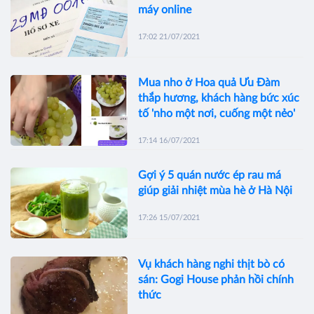
máy online
17:02 21/07/2021
Mua nho ở Hoa quả Ưu Đàm
thắp hương, khách hàng bức xúc
tố 'nho một nơi, cuống một nẻo'
17:14 16/07/2021
Gợi ý 5 quán nước ép rau má
giúp giải nhiệt mùa hè ở Hà Nội
17:26 15/07/2021
Vụ khách hàng nghi thịt bò có
sán: Gogi House phản hồi chính
thức