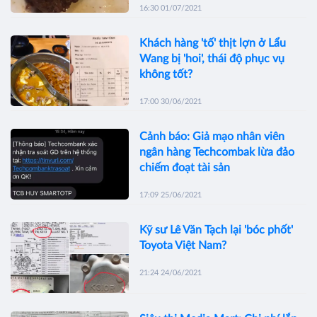
16:30 01/07/2021
Khách hàng 'tố' thịt lợn ở Lẩu
Wang bị 'hoi', thái độ phục vụ
không tốt?
17:00 30/06/2021
Cảnh báo: Giả mạo nhân viên
ngân hàng Techcombak lừa đảo
chiếm đoạt tài sản
17:09 25/06/2021
Kỹ sư Lê Văn Tạch lại 'bóc phốt'
Toyota Việt Nam?
21:24 24/06/2021