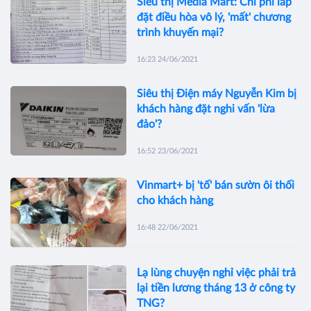
Siêu thị Media Mart: Chi phí lắp
đặt điều hòa vô lý, 'mất' chương
trình khuyến mại?
16:23 24/06/2021
Siêu thị Điện máy Nguyễn Kim bị
khách hàng đặt nghi vấn 'lừa
đảo'?
16:52 23/06/2021
Vinmart+ bị 'tố' bán sườn ôi thối
cho khách hàng
16:48 22/06/2021
Lạ lùng chuyện nghỉ việc phải trả
lại tiền lương tháng 13 ở công ty
TNG?